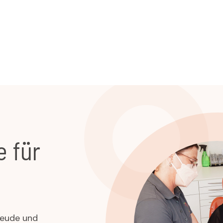
e für
reude und