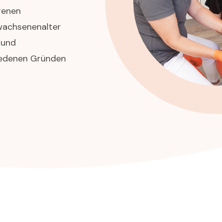
genen
rwachsenenalter
 und
iedenen Gründen