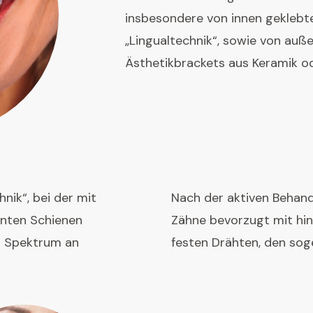
insbesondere von innen geklebt
„Lingualtechnik“, sowie von auß
Ästhetikbrackets aus Keramik od
nik“, bei der mit
Nach der aktiven Behand
renten Schienen
Zähne bevorzugt mit hi
s Spektrum an
festen Drähten, den soge