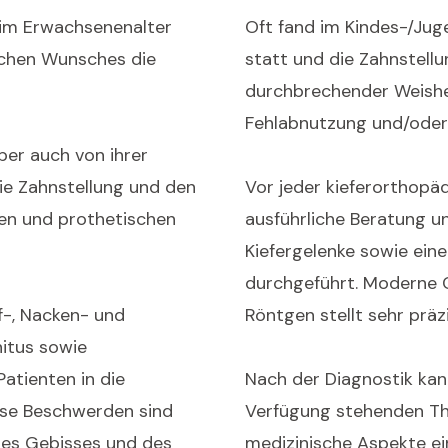
 im Erwachsenenalter
Oft fand im Kindes-/Jug
ichen Wunsches die
statt und die Zahnstellu
durchbrechender Weishe
Fehlabnutzung und/oder
er auch von ihrer
ie Zahnstellung und den
Vor jeder kieferorthopä
ten und prothetischen
ausführliche Beratung u
Kiefergelenke sowie ein
durchgeführt. Moderne 
f-, Nacken- und
Röntgen stellt sehr präz
itus sowie
atienten in die
Nach der Diagnostik kan
iese Beschwerden sind
Verfügung stehenden The
des Gebisses und des
medizinische Aspekte ein